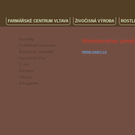
FARMÁŘSKÉ CENTRUM VLTAVA
ŽIVOČISNÁ VÝROBA
ROSTL
Aktuality
Ministerstvo země
Vzdělávací semináře
Řemeslné semináře
www.eagri.cz
Farmářské trhy
O nás
Kontakty
Odkazy
Fotogalerie