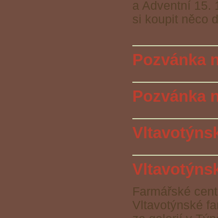
a Adventní 15. 
si koupit něco 
Pozvánka n
Pozvánka na
Vltavotýns
Vltavotýns
Farmářské centr
Vltavotýnské fa