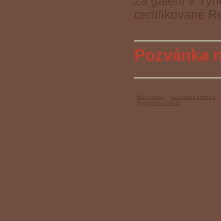
za galerií v Tý
certifikované R
Pozvánka n
Mapa webu
Nastavení cookies
Vygeneroval WRS