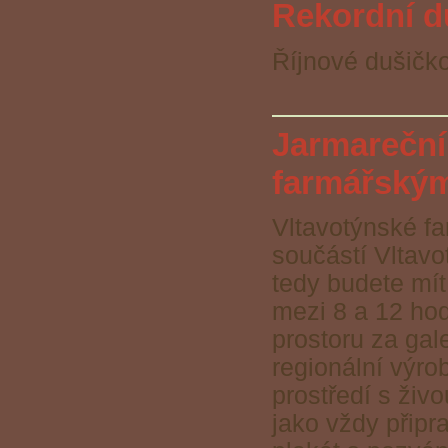
Rekordní d
Říjnové dušičkov
Jarmareční 
farmářskými
Vltavotýnské fa
součástí Vltavo
tedy budete mít
mezi 8 a 12 hod
prostoru za gal
regionální výro
prostředí s živ
jako vždy připr