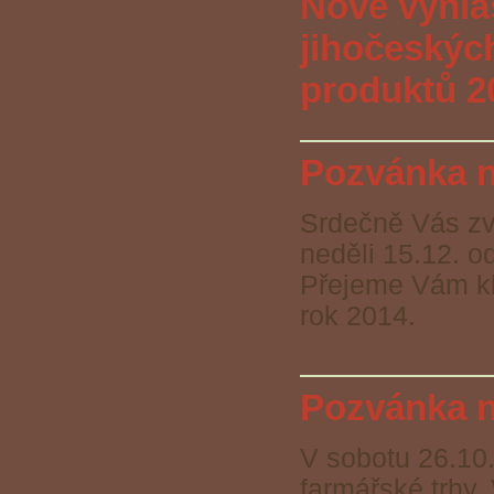
Nově vyhlá
jihočeskýc
produktů 2
Pozvánka n
Srdečně Vás zve
neděli 15.12. o
Přejeme Vám kl
rok 2014.
Pozvánka n
V sobotu 26.10.
farmářské trhy.