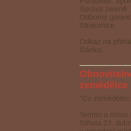
Pořadatel: Spol
Správa zeleně
Odborný garant
Strakonice
Odkaz na přihlá
článku.
Obnovitelné
zemědělce 
"Co zemědělec 
Termín a místo 
Středa 23. dub