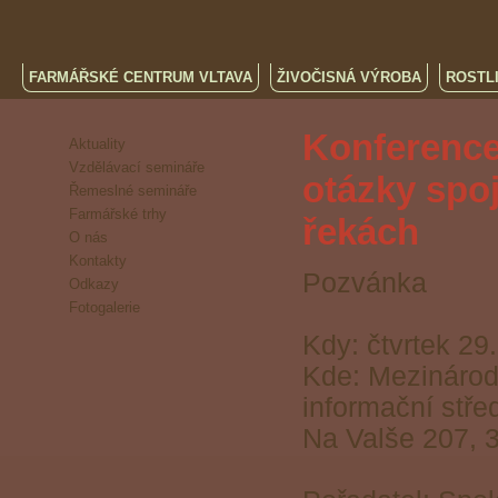
FARMÁŘSKÉ CENTRUM VLTAVA
ŽIVOČISNÁ VÝROBA
ROSTL
Konference
Aktuality
Vzdělávací semináře
otázky spoj
Řemeslné semináře
Farmářské trhy
řekách
O nás
Kontakty
Pozvánka
Odkazy
Fotogalerie
Kdy: čtvrtek 29
Kde: Mezinárod
informační stře
Na Valše 207, 