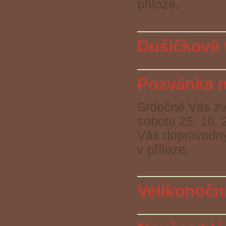
příloze.
Dušičkové 
Pozvánka n
Srdečně Vás zv
sobotu 25. 10. 
Vás doprovodný
v příloze.
Velikonočn