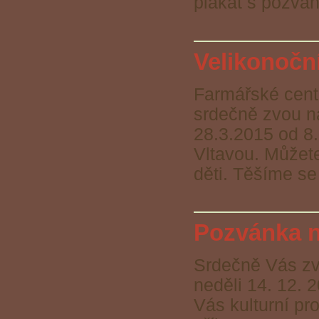
plakát s pozvá
Velikonočn
Farmářské cent
srdečně zvou
28.3.2015 od 8.
Vltavou. Můžete
děti. Těšíme se
Pozvánka n
Srdečně Vás zv
neděli 14. 12. 
Vás kulturní pr