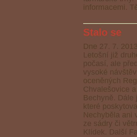
informacemi. T
Stalo se
Dne 27. 7. 2013
Letošní již dru
počasí, ale př
vysoké návštěvn
oceněných Regio
Chvalešovice a
Bechyně. Dále j
které poskytova
Nechyběla ani v
ze sádry či vě
Klídek. Další 