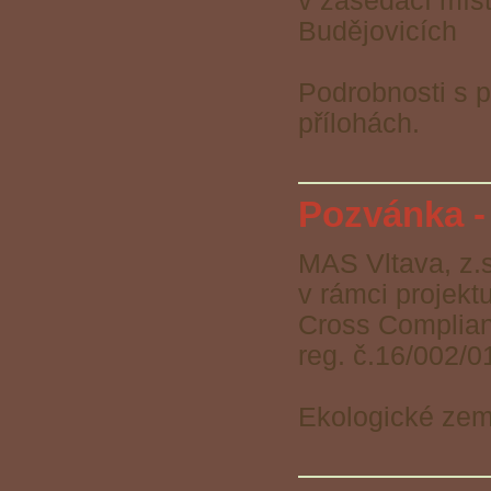
v zasedací míst
Budějovicích
Podrobnosti s p
přílohách.
Pozvánka -
MAS Vltava, z.
v rámci projek
Cross Complia
reg. č.16/002/
Ekologické zem